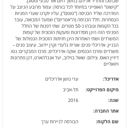
שבתוכו ומחדיר אליהם במשך היום אור טבעי ומסונן.
"קישוט" האופייני במיוחד לכל בורסה: עמוד מרובע הניצב על
המדרכה שליד הכניסה ("טוטם"), עליו יוקרנו שערי המניות
הנסחרות. חלל הכניסה (ה"אטריום") שמעל המבואה, עובר
בכל הקומות וגובהו כ-50 מטרים. שתי דפנות של החלל
הפנימי הזה הינן מסדרונות ומעקות הזכוכית של קומות
המשרדים ושתי האחרות הינן חזיתות הזכוכית הכפולות של
הבניין. אדריכלי פנים: אורית גלעדי וקרן יידווב. עיצוב פנים –
משרדים ומרכז הכנסים: אוקה אדריכלים. מרכז המבקרים: נטו
דיזיין האוס. צילום: שאול בוילוב, יעל אנגלהארט, דגן פתרונות
ויזואליים
אדריכל:
ערי גושן אדריכלים
מיקום הפרוייקט:
תל-אביב
שנה:
2016
אתר החברה:
שם הלקוח:
הבורסה לניירות ערך